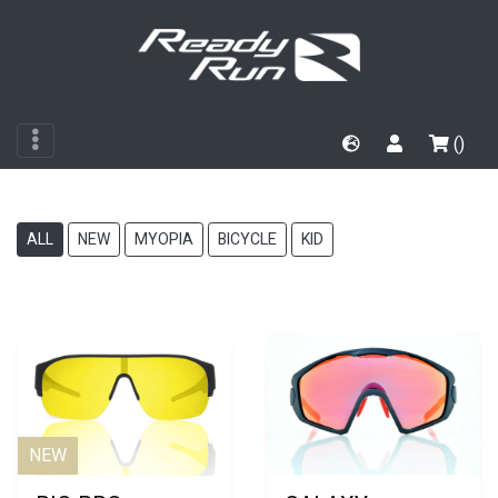
()
ALL
NEW
MYOPIA
BICYCLE
KID
NEW